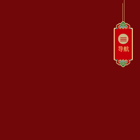
)
化相关藏品的收藏、保护、研究、开发、展示和交
导航
艺术精品，传统收藏品历史厚重，洛阳牡丹瓷传承创
传统工艺的展示平台，也是洛阳牡丹创意文化的重要展