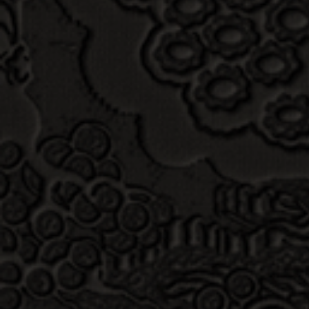
MUDANCI
相\关\展\会
MUDANCI
2019-09-17
MUDANCI
2019深圳文博会拉开帷幕， 国礼李学武牡丹瓷 作为河南
文化品牌 的标杆 参展了此次盛会！ 并以 …