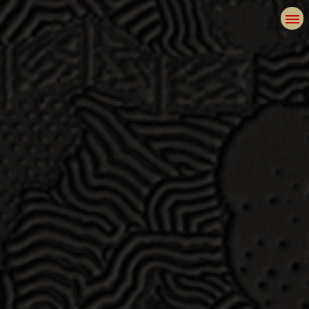
精品花盘
小花匠饰品
河洛盛世
特别定制
您现在的位置：
首页
>
牡丹瓷
>
珍品鉴赏
>
城市艺术
城
市
艺
术