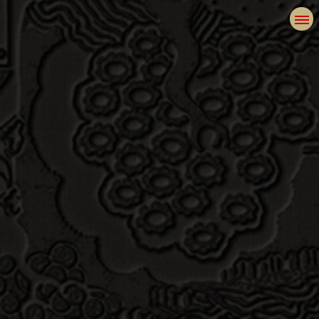
洛阳牡丹瓷博物馆(场馆展示)
您现在的位置：
首页
>
场馆展示
场馆展示
MUDANCI