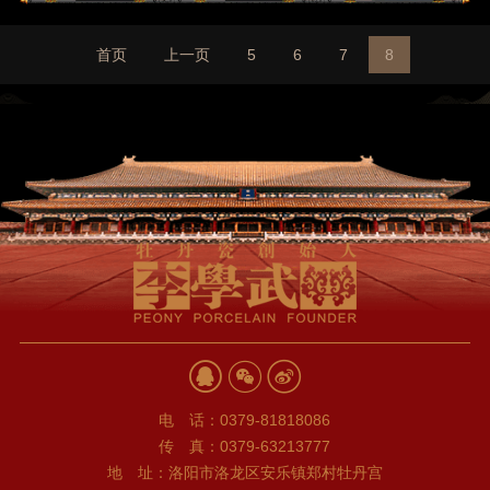
首页
上一页
5
6
7
8
电 话：0379-81818086
传 真：0379-63213777
地 址：洛阳市洛龙区安乐镇郑村牡丹宫